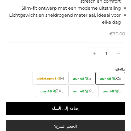
stretch en comfort
Slim-fit ontwerp met een moderne uitstraling
Lichtgewicht en sneldrogend materiaal, ideaal voor
elke dag
السعر بعد الخصم
€70,00
خفض الكمية
خفض الكمية
رَفِيق:
M
S
XS
3–8 werkdagen
🚀 48 uur
🚀 48 uur
2XL
XL
L
🚀 48 uur
🚀 48 uur
🚀 48 uur
إضافة إلى السلة
الحجم المباع؟