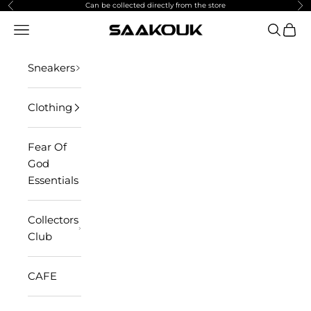
Skip to content
Can be collected directly from the store
Previous
Ne
Open navigation menu
Open se
Open 
SAAKOUK
Sneakers
Clothing
Fear Of
God
Essentials
Collectors
Club
CAFE