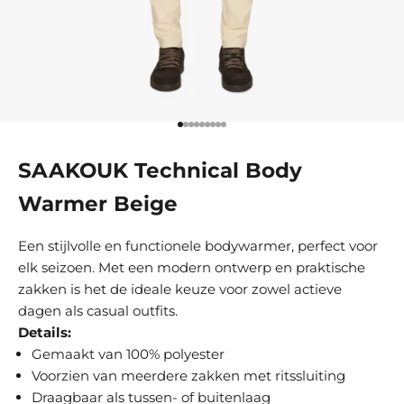
Go to item 1
Go to item 2
Go to item 3
Go to item 4
Go to item 5
Go to item 6
Go to item 7
Go to item 8
Go to item 9
SAAKOUK Technical Body
Warmer Beige
Een stijlvolle en functionele bodywarmer, perfect voor
elk seizoen. Met een modern ontwerp en praktische
zakken is het de ideale keuze voor zowel actieve
dagen als casual outfits.
Details:
Gemaakt van 100% polyester
Voorzien van meerdere zakken met ritssluiting
Draagbaar als tussen- of buitenlaag